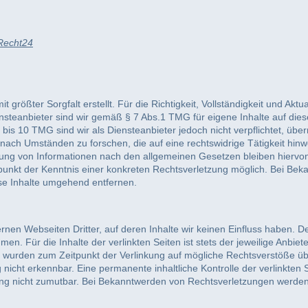
Recht24
 größter Sorgfalt erstellt. Für die Richtigkeit, Vollständigkeit und Aktu
steanbieter sind wir gemäß § 7 Abs.1 TMG für eigene Inhalte auf die
bis 10 TMG sind wir als Diensteanbieter jedoch nicht verpflichtet, übe
ach Umständen zu forschen, die auf eine rechtswidrige Tätigkeit hinwe
ung von Informationen nach den allgemeinen Gesetzen bleiben hiervon
tpunkt der Kenntnis einer konkreten Rechtsverletzung möglich. Bei B
se Inhalte umgehend entfernen.
rnen Webseiten Dritter, auf deren Inhalte wir keinen Einfluss haben. 
n. Für die Inhalte der verlinkten Seiten ist stets der jeweilige Anbiete
en wurden zum Zeitpunkt der Verlinkung auf mögliche Rechtsverstöße üb
nicht erkennbar. Eine permanente inhaltliche Kontrolle der verlinkten 
ung nicht zumutbar. Bei Bekanntwerden von Rechtsverletzungen werden