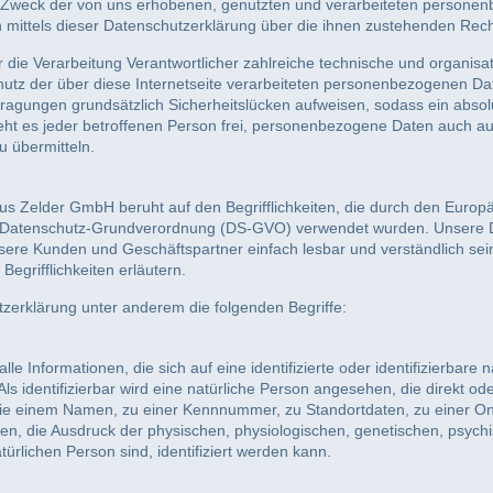
nd Zweck der von uns erhobenen, genutzten und verarbeiteten persone
mittels dieser Datenschutzerklärung über die ihnen zustehenden Rech
r die Verarbeitung Verantwortlicher zahlreiche technische und organi
utz der über diese Internetseite verarbeiteten personenbezogenen Da
ragungen grundsätzlich Sicherheitslücken aufweisen, sodass ein absolu
ht es jeder betroffenen Person frei, personenbezogene Daten auch au
u übermitteln.
s Zelder GmbH beruht auf den Begrifflichkeiten, die durch den Europä
 Datenschutz-Grundverordnung (DS-GVO) verwendet wurden. Unsere Da
 unsere Kunden und Geschäftspartner einfach lesbar und verständlich se
egrifflichkeiten erläutern.
zerklärung unter anderem die folgenden Begriffe:
e Informationen, die sich auf eine identifizierte oder identifizierbare
ls identifizierbar wird eine natürliche Person angesehen, die direkt ode
e einem Namen, zu einer Kennnummer, zu Standortdaten, zu einer O
 die Ausdruck der physischen, physiologischen, genetischen, psychisch
atürlichen Person sind, identifiziert werden kann.