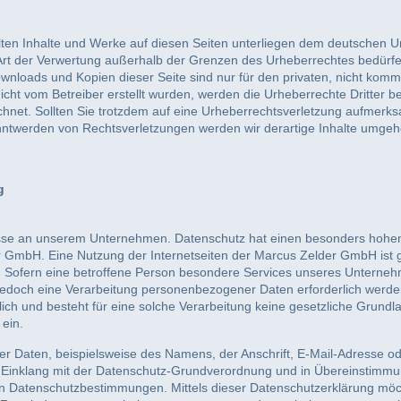
llten Inhalte und Werke auf diesen Seiten unterliegen dem deutschen Ur
Art der Verwertung außerhalb der Grenzen des Urheberrechtes bedürfe
Downloads und Kopien dieser Seite sind nur für den privaten, nicht komm
 nicht vom Betreiber erstellt wurden, werden die Urheberrechte Dritter
ichnet. Sollten Sie trotzdem auf eine Urheberrechtsverletzung aufmerk
ntwerden von Rechtsverletzungen werden wir derartige Inhalte umgeh
g
esse an unserem Unternehmen. Datenschutz hat einen besonders hohen 
r GmbH. Eine Nutzung der Internetseiten der Marcus Zelder GmbH ist 
Sofern eine betroffene Person besondere Services unseres Unternehm
doch eine Verarbeitung personenbezogener Daten erforderlich werden.
ch und besteht für eine solche Verarbeitung keine gesetzliche Grundlag
 ein.
r Daten, beispielsweise des Namens, der Anschrift, E-Mail-Adresse o
im Einklang mit der Datenschutz-Grundverordnung und in Übereinstimmu
n Datenschutzbestimmungen. Mittels dieser Datenschutzerklärung mö