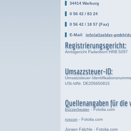
34414 Warburg
0 56 42 / 83 24
0 56 42 / 18 57 (Fax)
E-Mail:
info(at)zelder-gmbh(d
Registrierungsgericht:
Amtsgericht Paderborn HRB 5097
Umsazzsteuer-ID:
Umsatzsteuer-Identifikationsnumm
USt-IdNr. DE205650815
Quellenangaben für die 
buzzerbeater
- Fotolia.com
roxcon
- Fotolia.com
Jürgen Fälchle
- Fotolia.com